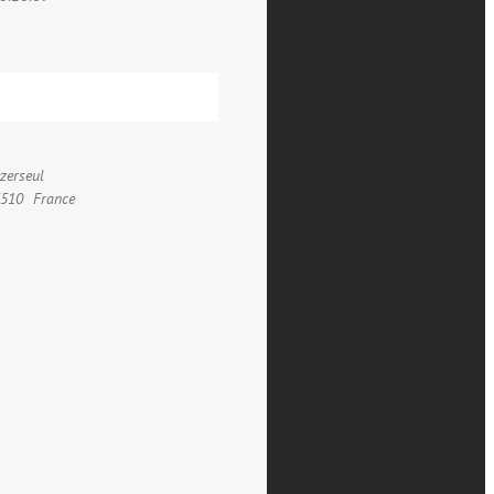
zerseul
510
France